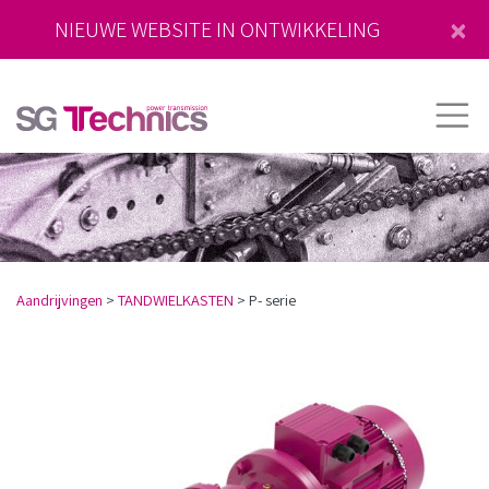
×
NIEUWE WEBSITE IN ONTWIKKELING
Aandrijvingen
>
TANDWIELKASTEN
>
P- serie