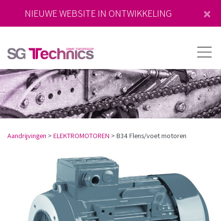
×
NIEUWE WEBSITE IN ONTWIKKELING
Aandrijvingen
>
ELEKTROMOTOREN
>
B34 Flens/voet motoren