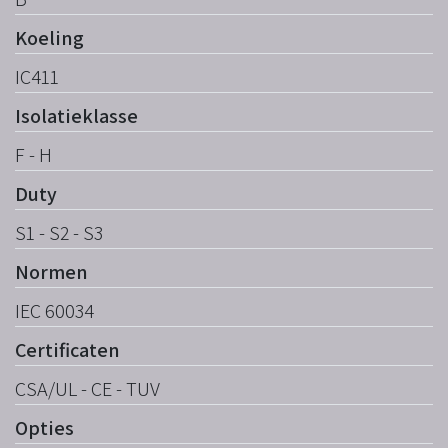
Koeling
IC411
Isolatieklasse
F - H
Duty
S1 - S2 - S3
Normen
IEC 60034
Certificaten
CSA/UL - CE - TUV
Opties