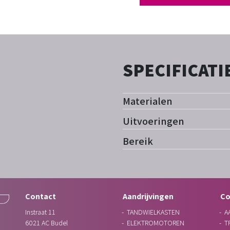
SPECIFICATI
Materialen
Uitvoeringen
Bereik
Contact
Aandrijvingen
C
Instraat 11
TANDWIELKASTEN
A
6021 AC
Budel
ELEKTROMOTOREN
T