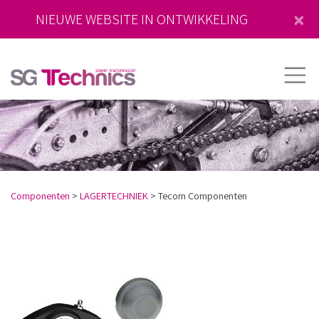
×
NIEUWE WEBSITE IN ONTWIKKELING
Componenten
>
LAGERTECHNIEK
>
Tecom Componenten